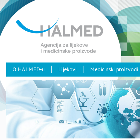
O HALMED-u
Lijekovi
Medicinski proizvodi