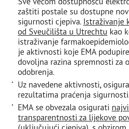
Sve većom dostupnošću elektro
zaštiti postale su dostupne no
sigurnosti cjepiva.
Istraživanje 
od Sveučilišta u Utrechtu
kao k
istraživanje farmakoepidemiolog
je aktivnosti koje EMA podupire
dovoljna razina spremnosti za 
odobrenja.
Uz navedene aktivnosti, osigura
rezultatima praćenja sigurnosti
EMA se obvezala osigurati
najv
transparentnosti za lijekove p
(uključujući cjepiva)
, s obzirom 