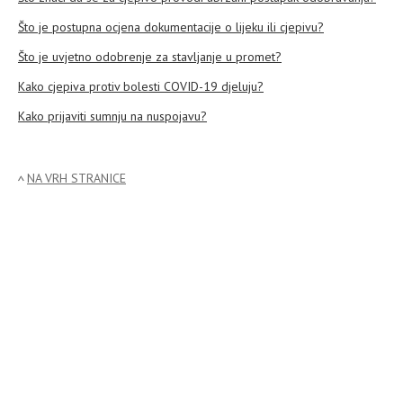
Što je postupna ocjena dokumentacije o lijeku ili cjepivu?
Što je uvjetno odobrenje za stavljanje u promet?
Kako cjepiva protiv bolesti COVID-19 djeluju?
Kako prijaviti sumnju na nuspojavu?
NA VRH STRANICE