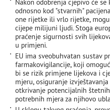
Nakon odobrenja cjepivo će se ko
odnosno kod "stvarnih" pacijen
one rijetke ili vrlo rijetke, mogu
cijepe milijuni ljudi. Stoga eu
praćenje sigurnosti svih lijekov
u primjeni.
EU ima sveobuhvatan sustav pr
farmakovigilancije, koji omogu
bi se rizik primjene lijekova i
mjeru, osiguranje izvještavanj
otkrivanje potencijalnih štetni
potrebnih mjera za njihovo ubl
U sklopu takvog praćenja, provo