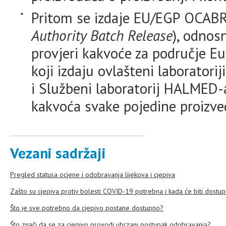
Pritom se izdaje EU/EGP OCABR c
Authority Batch Release
), odnosn
provjeri kakvoće za područje Eur
koji izdaju ovlašteni laboratori
i Službeni laboratorij HALMED-
kakvoća svake pojedine proizved
Vezani sadržaji
Pregled statusa ocjene i odobravanja lijekova i cjepiva
Zašto su cjepiva protiv bolesti COVID-19 potrebna i kada će biti dostu
Što je sve potrebno da cjepivo postane dostupno?
Što znači da se za cjepivo provodi ubrzani postupak odobravanja?