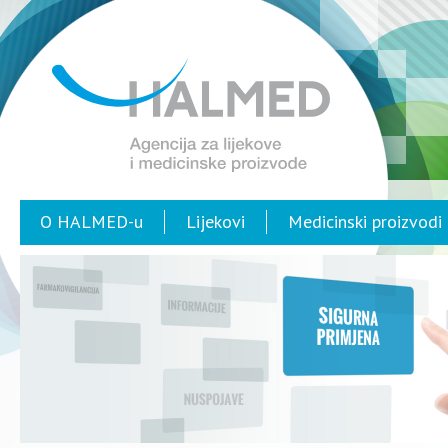
O HALMED-u
Lijekovi
Medicinski proizvodi