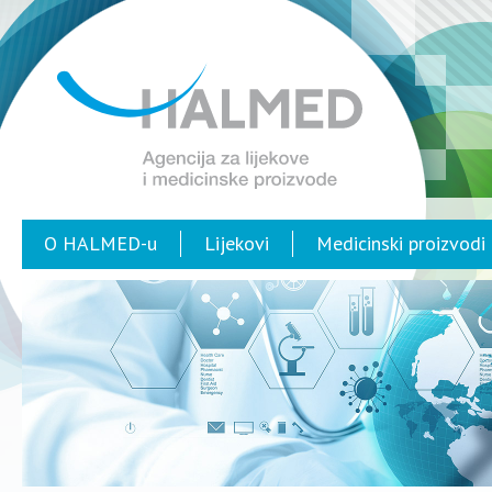
O HALMED-u
Lijekovi
Medicinski proizvodi