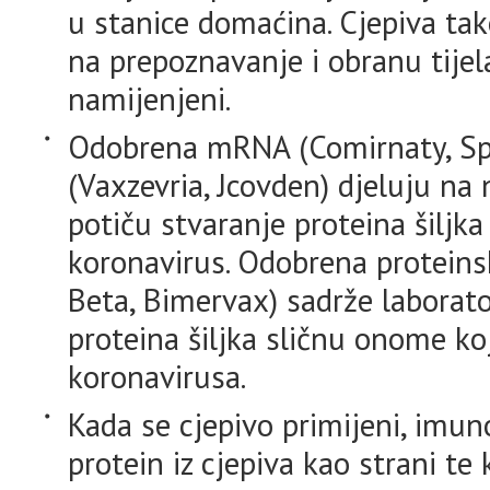
u stanice domaćina. Cjepiva ta
na prepoznavanje i obranu tijel
namijenjeni.
Odobrena mRNA (Comirnaty, Spi
(Vaxzevria, Jcovden) djeluju n
potiču stvaranje proteina šiljka
koronavirus. Odobrena proteins
Beta, Bimervax) sadrže laborato
proteina šiljka sličnu onome koj
koronavirusa.
Kada se cjepivo primijeni, imu
protein iz cjepiva kao strani te