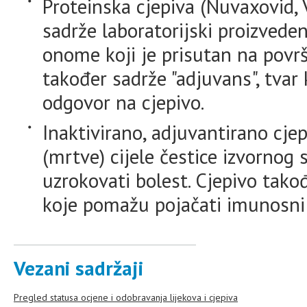
Proteinska cjepiva (Nuvaxovid,
sadrže laboratorijski proizveden
onome koji je prisutan na površ
također sadrže "adjuvans", tvar
odgovor na cjepivo.
Inaktivirano, adjuvantirano cjep
(mrtve) cijele čestice izvornog
uzrokovati bolest. Cjepivo takođ
koje pomažu pojačati imunosni 
Vezani sadržaji
Pregled statusa ocjene i odobravanja lijekova i cjepiva