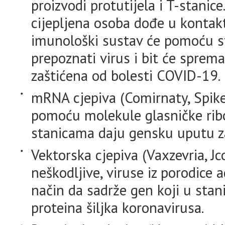
proizvodi protutijela i T-stani
cijepljena osoba dođe u konta
imunološki sustav će pomoću st
prepoznati virus i bit će sprem
zaštićena od bolesti COVID-19.
mRNA cjepiva (Comirnaty, Spike
pomoću molekule glasničke rib
stanicama daju gensku uputu za 
Vektorska cjepiva (Vaxzevria, Jc
neškodljive, viruse iz porodice 
način da sadrže gen koji u sta
proteina šiljka koronavirusa.