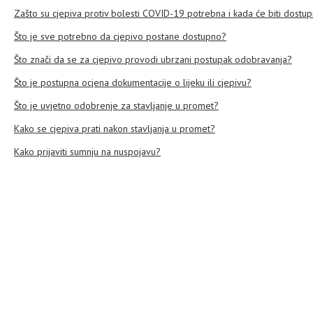
Zašto su cjepiva protiv bolesti COVID-19 potrebna i kada će biti dostu
Što je sve potrebno da cjepivo postane dostupno?
Što znači da se za cjepivo provodi ubrzani postupak odobravanja?
Što je postupna ocjena dokumentacije o lijeku ili cjepivu?
Što je uvjetno odobrenje za stavljanje u promet?
Kako se cjepiva prati nakon stavljanja u promet?
Kako prijaviti sumnju na nuspojavu?