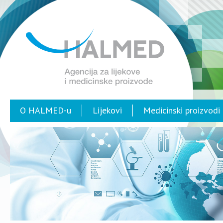
O HALMED-u
Lijekovi
Medicinski proizvodi